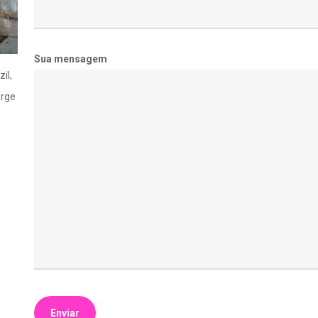
Sua mensagem
il,
orge